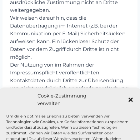
ausdrückliche Zustimmung nicht an Dritte
weitergegeben.
Wir weisen darauf hin, dass die
Datenübertragung im Internet (z.B. bei der
Kommunikation per E-Mail) Sicherheitslücken
aufweisen kann. Ein lückenloser Schutz der
Daten vor dem Zugriff durch Dritte ist nicht
möglich.
Der Nutzung von im Rahmen der
Impressumspflicht veröffentlichten
Kontaktdaten durch Dritte zur Übersendung
von nicht ausdrücklich angeforderter Werbung
Cookie-Zustimmung
und Informationsmaterialien wird hiermit
verwalten
ausdrücklich widersprochen. Die Betreiber der
Seiten behalten sich ausdrücklich rechtliche
Um dir ein optimales Erlebnis zu bieten, verwenden wir
Schritte im Falle der unverlangten Zusendung
Technologien wie Cookies, um Geräteinformationen zu speichern
von Werbeinformationen, etwa durch Spam-
und/oder darauf zuzugreifen. Wenn du diesen Technologien
zustimmst, können wir Daten wie das Surfverhalten oder
Mails, vor.
eindeutige IDs auf dieser Website verarbeiten. Wenn du deine